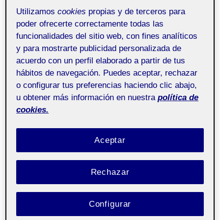
Utilizamos
cookies
propias y de terceros para
poder ofrecerte correctamente todas las
Entrega actividad 1
funcionalidades del sitio web, con fines analíticos
y para mostrarte publicidad personalizada de
…
acuerdo con un perfil elaborado a partir de tus
hábitos de navegación. Puedes aceptar, rechazar
PRESENTACIÓN
LEER MÁS
o configurar tus preferencias haciendo clic abajo,
u obtener más información en nuestra
política de
cookies.
SIN CATEGORÍA
Aceptar
Pre-entrega PR
Por
Sergio Martorell García
5 junio, 2026
Rechazar
20.313 – Taller de
Pública
Configurar
arte sonoro – Aula 1