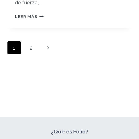
de fuerza,
…
LA
LEER MÁS
NEGOCIACIÓN
DEL
VALOR
DEL
Navegación
Siguiente
1
2
ARTE
de
página
página
¿Qué es Folio?