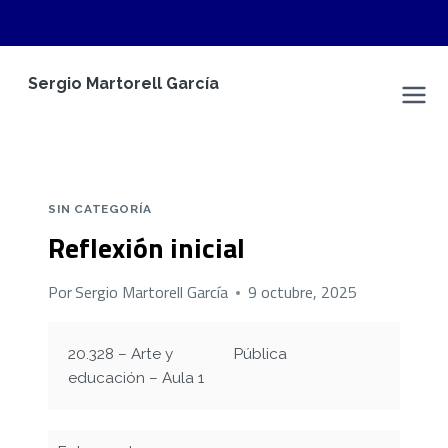
Saltar
Sergio Martorell García
al
Sergio Martorell García
contenido
SIN CATEGORÍA
Reflexión inicial
Por
Sergio Martorell García
9 octubre, 2025
20.328 – Arte y
Pública
educación – Aula 1