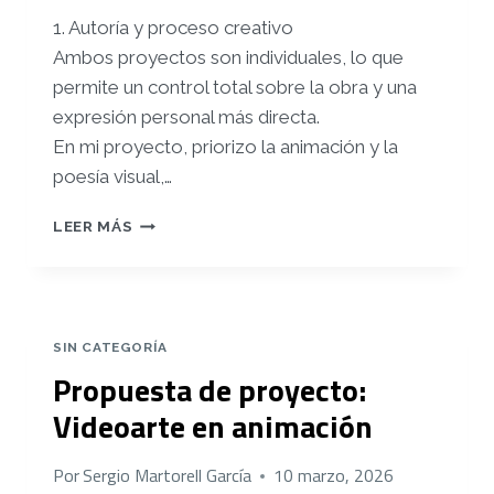
1. Autoría y proceso creativo
Ambos proyectos son individuales, lo que
permite un control total sobre la obra y una
expresión personal más directa.
En mi proyecto, priorizo la animación y la
poesía visual,…
ANÁLISIS
LEER MÁS
COMPARATIVO:
«ME
VEO
LA
NUCA»
SIN CATEGORÍA
(2021)
Propuesta de proyecto:
Y
MI
Videoarte en animación
PROYECTO
Por
Sergio Martorell García
10 marzo, 2026